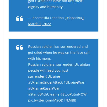
god Ukrainians have not lost their
dignity and humanity.
— Anastasiia Lapatina (@lapatina_)
March 2, 2022
Russian soldier has surrendered and
got cried when he was on the face call
with his mom.
Russian soldiers, surrender, Ukrainian
people will feed you, just
surrender.
#Ukraine
#UkraineUnderAttack
#UkraineWar
#UkraineRussiaWar
#StandWithUkraine
#StopPutinNOW
pic.twitter.com/MSODT7LMBB