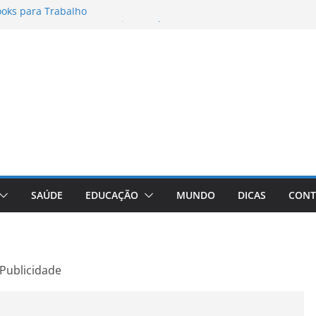
oks para Trabalho
tos para Instagram Stories, Reels e
leto Atualizado
onheça a Marca Queridinha de Produtos
ores de Fotos e Vídeos: A Chave para a
ve: A Comprehensive Review of the
ght Loss Pill
SAÚDE
EDUCAÇÃO
MUNDO
DICAS
CONT
Publicidade