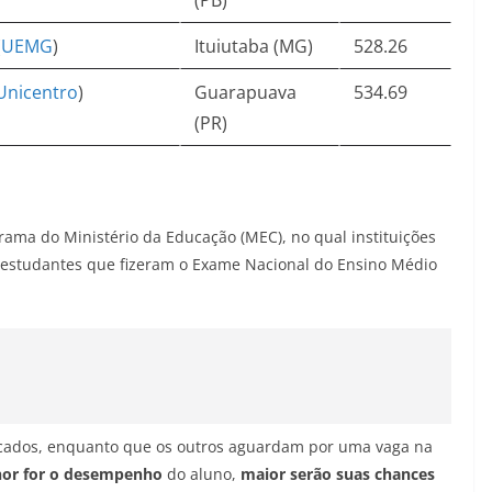
(PB)
(
UEMG
)
Ituiutaba (MG)
528.26
Unicentro
)
Guarapuava
534.69
(PR)
rama do Ministério da Educação (MEC), no qual instituições
a estudantes que fizeram o Exame Nacional do Ensino Médio
ficados, enquanto que os outros aguardam por uma vaga na
or for o desempenho
do aluno,
maior serão suas chances