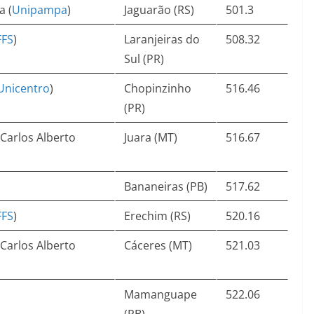
a (
Unipampa
)
Jaguarão (RS)
501.3
FFS
)
Laranjeiras do
508.32
Sul (PR)
Unicentro
)
Chopinzinho
516.46
(PR)
Carlos Alberto
Juara (MT)
516.67
Bananeiras (PB)
517.62
FFS
)
Erechim (RS)
520.16
Carlos Alberto
Cáceres (MT)
521.03
Mamanguape
522.06