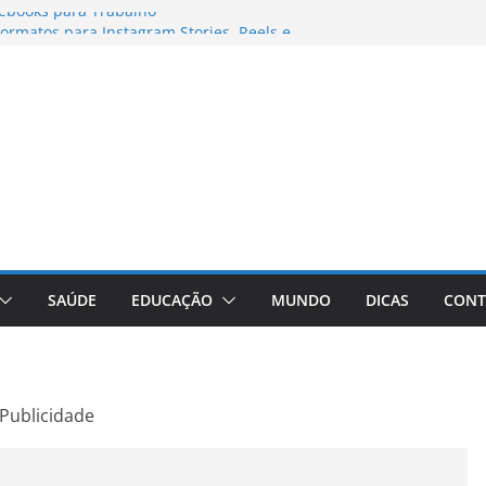
ebooks para Trabalho
rmatos para Instagram Stories, Reels e
mpleto Atualizado
: Conheça a Marca Queridinha de Produtos
fos
ditores de Fotos e Vídeos: A Chave para a
ual
aVive: A Comprehensive Review of the
 Weight Loss Pill
SAÚDE
EDUCAÇÃO
MUNDO
DICAS
CONT
Publicidade