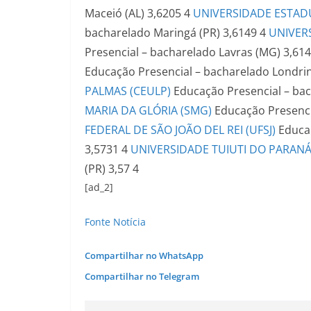
Maceió (AL)
3,6205
4
UNIVERSIDADE ESTAD
bacharelado
Maringá (PR)
3,6149
4
UNIVERS
Presencial – bacharelado
Lavras (MG)
3,61
Educação Presencial – bacharelado
Londrin
PALMAS (CEULP)
Educação Presencial – ba
MARIA DA GLÓRIA (SMG)
Educação Presenci
FEDERAL DE SÃO JOÃO DEL REI (UFSJ)
Educa
3,5731
4
UNIVERSIDADE TUIUTI DO PARANÁ
(PR)
3,57
4
[ad_2]
Fonte Notícia
Compartilhar no WhatsApp
Compartilhar no Telegram