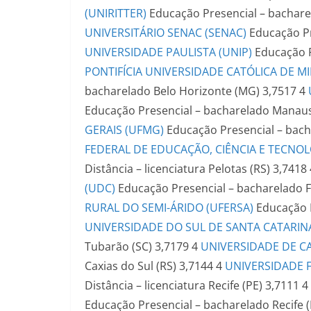
(UNIRITTER)
Educação Presencial – bachar
UNIVERSITÁRIO SENAC (SENAC)
Educação Pr
UNIVERSIDADE PAULISTA (UNIP)
Educação P
PONTIFÍCIA UNIVERSIDADE CATÓLICA DE MI
bacharelado
Belo Horizonte (MG)
3,7517
4
Educação Presencial – bacharelado
Manaus
GERAIS (UFMG)
Educação Presencial – bac
FEDERAL DE EDUCAÇÃO, CIÊNCIA E TECNOL
Distância – licenciatura
Pelotas (RS)
3,7418
(UDC)
Educação Presencial – bacharelado
F
RURAL DO SEMI-ÁRIDO (UFERSA)
Educação 
UNIVERSIDADE DO SUL DE SANTA CATARINA
Tubarão (SC)
3,7179
4
UNIVERSIDADE DE CA
Caxias do Sul (RS)
3,7144
4
UNIVERSIDADE 
Distância – licenciatura
Recife (PE)
3,7111
4
Educação Presencial – bacharelado
Recife 