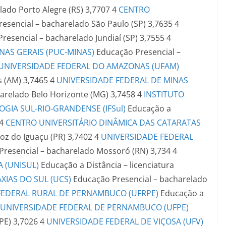
elado
Porto Alegre (RS)
3,7707
4
CENTRO
esencial – bacharelado
São Paulo (SP)
3,7635
4
resencial – bacharelado
Jundiaí (SP)
3,7555
4
NAS GERAIS (PUC-MINAS)
Educação Presencial –
UNIVERSIDADE FEDERAL DO AMAZONAS (UFAM)
 (AM)
3,7465
4
UNIVERSIDADE FEDERAL DE MINAS
harelado
Belo Horizonte (MG)
3,7458
4
INSTITUTO
OGIA SUL-RIO-GRANDENSE (IFSul)
Educação a
4
CENTRO UNIVERSITÁRIO DINÂMICA DAS CATARATAS
oz do Iguaçu (PR)
3,7402
4
UNIVERSIDADE FEDERAL
Presencial – bacharelado
Mossoró (RN)
3,734
4
 (UNISUL)
Educação a Distância – licenciatura
XIAS DO SUL (UCS)
Educação Presencial – bacharelado
FEDERAL RURAL DE PERNAMBUCO (UFRPE)
Educação a
UNIVERSIDADE FEDERAL DE PERNAMBUCO (UFPE)
(PE)
3,7026
4
UNIVERSIDADE FEDERAL DE VIÇOSA (UFV)