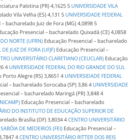
nciatura
Palotina (PR)
4,1625
5
UNIVERSIDADE VILA
elado
Vila Velha (ES)
4,131
5
UNIVERSIDADE FEDERAL
l – bacharelado
Juiz de Fora (MG)
4,0898
5
ducação Presencial – bacharelado
Quixadá (CE)
4,0858
 DO NORTE (UFRN)
Educação Presencial – bacharelado
DE JUIZ DE FORA (UFJF)
Educação Presencial –
TRO UNIVERSITÁRIO CLARETIANO (CEUCLAR)
Educação
26
4
UNIVERSIDADE FEDERAL DO RIO GRANDE DO SUL
o
Porto Alegre (RS)
3,8651
4
UNIVERSIDADE FEDERAL
ial – bacharelado
Sorocaba (SP)
3,86
4
UNIVERSIDADE
esencial – bacharelado
Maringá (PR)
3,848
4
UNICAMP)
Educação Presencial – bacharelado
ÁRIO DO INSTITUTO DE EDUCAÇÃO SUPERIOR DE
arelado
Brasília (DF)
3,8034
4
CENTRO UNIVERSITÁRIO
ABÓIA DE MEDEIROS (FEI)
Educação Presencial –
3,7847
4
CENTRO UNIVERSITÁRIO RITTER DOS REIS