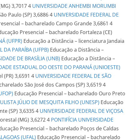
 (MG)
3,7017
4
UNIVERSIDADE ANHEMBI MORUMBI
São Paulo (SP)
3,6886
4
UNIVERSIDADE FEDERAL DE
esencial – bacharelado
Campo Grande
3,6861
4
ducação Presencial – bacharelado
Fortaleza (CE)
Á (UFPR)
Educação a Distância – licenciatura
Jandaia
 DA PARAÍBA (UFPB)
Educação a Distância –
IDADE DE BRASÍLIA (UNB)
Educação a Distância –
DADE ESTADUAL DO OESTE DO PARANÁ (UNIOESTE)
l (PR)
3,6591
4
UNIVERSIDADE FEDERAL DE SÃO
acharelado
São José dos Campos (SP)
3,6519
4
UFOP)
Educação Presencial – bacharelado
Ouro Preto
LISTA JÚLIO DE MESQUITA FILHO (UNESP)
Educação
nte (SP)
3,6335
4
UNIVERSIDADE FEDERAL DE VIÇOSA
lorestal (MG)
3,6272
4
PONTIFÍCIA UNIVERSIDADE
ducação Presencial – bacharelado
Poços de Caldas
ALAGOAS (UFAL)
Educação Presencial – bacharelado