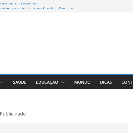
oks para Trabalho
tos para Instagram Stories, Reels e
leto Atualizado
onheça a Marca Queridinha de Produtos
ores de Fotos e Vídeos: A Chave para a
ve: A Comprehensive Review of the
ght Loss Pill
SAÚDE
EDUCAÇÃO
MUNDO
DICAS
CONT
Publicidade