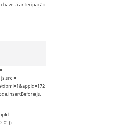
ão haverá antecipação
=
js.src =
js#xfbml=1&appId=172
de.insertBefore(js,
ppId:
.0' });