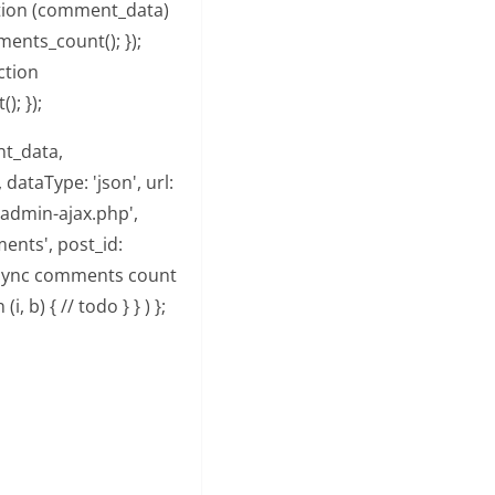
ction (comment_data)
ents_count(); });
ction
; });
t_data,
dataType: 'json', url:
admin-ajax.php',
ents', post_id:
do sync comments count
, b) { // todo } } ) };