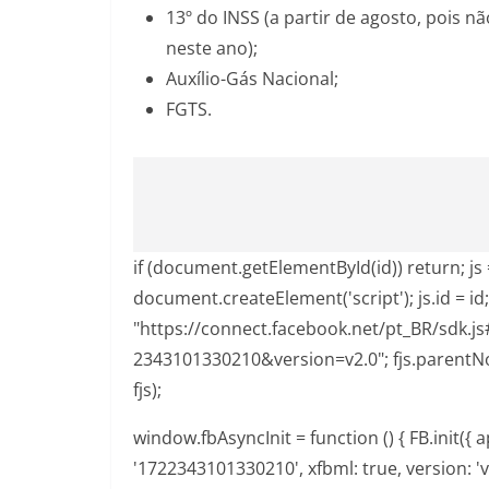
13º do INSS (a partir de agosto, pois n
neste ano);
Auxílio-Gás Nacional;
FGTS.
if (document.getElementById(id)) return; js 
document.createElement('script'); js.id = id; 
"https://connect.facebook.net/pt_BR/sdk.
2343101330210&version=v2.0"; fjs.parentNo
fjs);
window.fbAsyncInit = function () { FB.init({ a
'1722343101330210', xfbml: true, version: 'v2