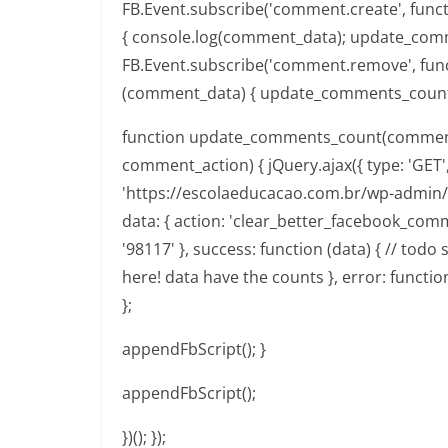
FB.Event.subscribe('comment.create', fun
{ console.log(comment_data); update_comm
FB.Event.subscribe('comment.remove', fun
(comment_data) { update_comments_count()
function update_comments_count(commen
comment_action) { jQuery.ajax({ type: 'GET', 
'https://escolaeducacao.com.br/wp-admin/
data: { action: 'clear_better_facebook_comm
'98117' }, success: function (data) { // to
here! data have the counts }, error: function (i
};
appendFbScript(); }
appendFbScript();
})(); });