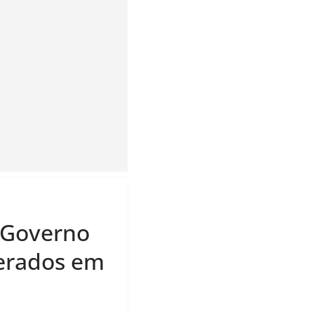
o Governo
berados em