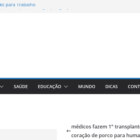
ks para Trabalho
os para Instagram Stories, Reels e
to Atualizado
nheça a Marca Queridinha de Produtos
res de Fotos e Vídeos: A Chave para a
e: A Comprehensive Review of the
ht Loss Pill
SAÚDE
EDUCAÇÃO
MUNDO
DICAS
CONT
médicos fazem 1° transplant
coração de porco para hum