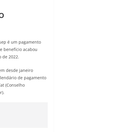
o
asep é um pagamento
se benefício acabou
o de 2022.
em desde janeiro
calendário de pagamento
fat (Conselho
r).