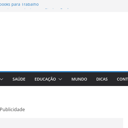
books para Trabalho
matos para Instagram Stories, Reels e
pleto Atualizado
 Conheça a Marca Queridinha de Produtos
os
itores de Fotos e Vídeos: A Chave para a
al
Vive: A Comprehensive Review of the
eight Loss Pill
SAÚDE
EDUCAÇÃO
MUNDO
DICAS
CONT
Publicidade