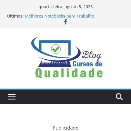
Pular
quarta-feira, agosto 5, 2026
para
Últimos:
Melhores Notebooks para Trabalho
o
Tamanhos e Formatos para Instagram Stories,
Reels e Feed: Guia Completo Atualizado
conteúdo
Bobbie Goods: Conheça a Marca Queridinha de
Produtos Criativos e Fofos
Os Melhores Editores de Fotos e Vídeos: A Chave
para a Expressão Visual
Unveiling PuraVive: A Comprehensive Review of
the Revolutionary Weight Loss Pill
Publicidade