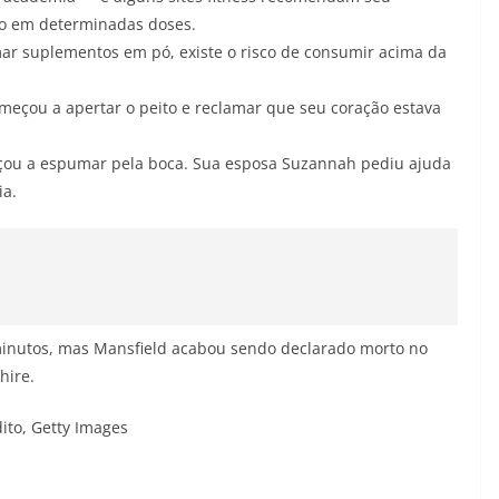
o em determinadas doses.
mar suplementos em pó, existe o risco de consumir acima da
omeçou a apertar o peito e reclamar que seu coração estava
çou a espumar pela boca. Sua esposa Suzannah pediu ajuda
ia.
minutos, mas Mansfield acabou sendo declarado morto no
hire.
ito,
Getty Images