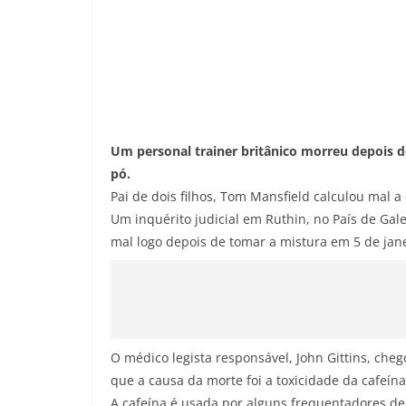
Um personal trainer britânico morreu depois d
pó.
Pai de dois filhos, Tom Mansfield calculou mal 
Um inquérito judicial em Ruthin, no País de Gal
mal logo depois de tomar a mistura em 5 de jane
O médico legista responsável, John Gittins, che
que a causa da morte foi a toxicidade da cafeína
A cafeína é usada por alguns frequentadores d