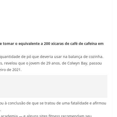
e tomar o equivalente a 200 xícaras de café de cafeína em
a quantidade de pó que deveria usar na balança de cozinha.
es, revelou que o jovem de 29 anos, de Colwyn Bay, passou
iro de 2021.
gou à conclusão de que se tratou de uma fatalidade e afirmou
.
e academia — e alguns sites fitness recomendam seu