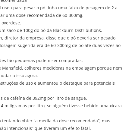
recomendada
d usou para pesar o pó tinha uma faixa de pesagem de 2 a
esar uma dose recomendada de 60-300mg.
e overdose.
um saco de 100g do pó da Blackburn Distributions.
, diretor da empresa, disse que o pó deveria ser pesado
dosagem sugerida era de 60-300mg de pó até duas vezes ao
ades tão pequenas podem ser compradas.
e Mansfield, colheres medidoras na embalagem porque nem
udaria isso agora.
struções de uso e aumentou o destaque para potenciais
s de cafeína de 392mg por litro de sangue.
4 miligramas por litro, se alguém tivesse bebido uma xícara
va tentando obter “a média da dose recomendada”, mas
o intencionais” que tiveram um efeito fatal.