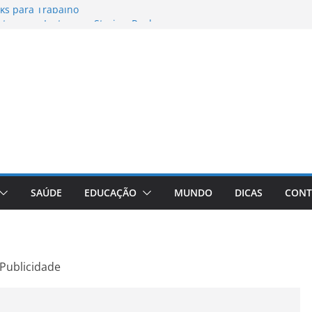
ks para Trabalho
os para Instagram Stories, Reels e
to Atualizado
nheça a Marca Queridinha de Produtos
res de Fotos e Vídeos: A Chave para a
e: A Comprehensive Review of the
ht Loss Pill
SAÚDE
EDUCAÇÃO
MUNDO
DICAS
CONT
Publicidade