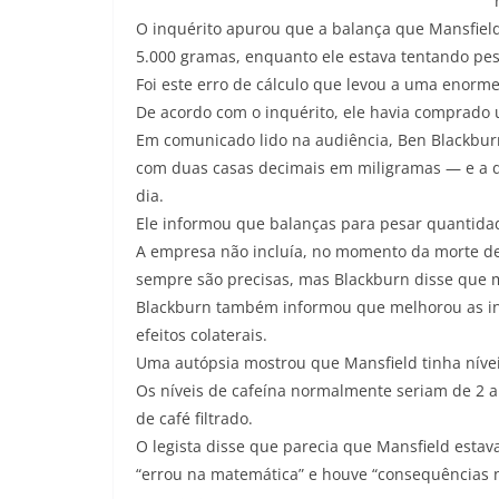
O inquérito apurou que a balança que Mansfiel
5.000 gramas, enquanto ele estava tentando p
Foi este erro de cálculo que levou a uma enorm
De acordo com o inquérito, ele havia comprado 
Em comunicado lido na audiência, Ben Blackburn
com duas casas decimais em miligramas — e a 
dia.
Ele informou que balanças para pesar quantid
A empresa não incluía, no momento da morte d
sempre são precisas, mas Blackburn disse que m
Blackburn também informou que melhorou as in
efeitos colaterais.
Uma autópsia mostrou que Mansfield tinha nívei
Os níveis de cafeína normalmente seriam de 2 a 
de café filtrado.
O legista disse que parecia que Mansfield esta
“errou na matemática” e houve “consequências nã