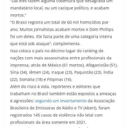
“Daí eles fazem alguma cobertura que desagrada um
mandatário local, ou um cacique político, e acabam
mortos.”
“O Brasil registra um total de 60 mil homicídios por
ano. Muitos jornalistas acabam mortos e Dom Phillips
foi um deles. Ele fazia parte de uma categoria inteira
que está sob ataque”, complementa.
Isso coloca o país no décimo lugar do ranking de
nações com mais assassinatos entre profissionais da
imprensa, atrás de México (61 mortos), Afeganistão (51),
Síria (34), Iêmen (24), Iraque (23), Paquistão (23), Índia
(22), Somália (18) e Filipinas (16).
Além do risco à vida, repórteres e editores que
trabalham no Brasil também estão expostos a ameaças
e agressões:
segundo um levantamento
da Associação
Brasileira de Emissoras de Rádio e TV (Abert), foram
registrados 145 casos de violência não letal com
profissionais da área somente em 2021.