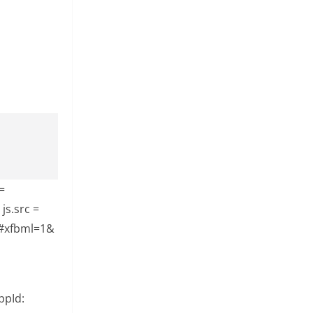
=
js.src =
s#xfbml=1&
ppId: