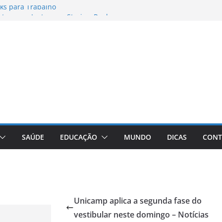
ks para Trabalho
os para Instagram Stories, Reels e
to Atualizado
nheça a Marca Queridinha de Produtos
res de Fotos e Vídeos: A Chave para a
e: A Comprehensive Review of the
ht Loss Pill
SAÚDE
EDUCAÇÃO
MUNDO
DICAS
CONT
Unicamp aplica a segunda fase do
vestibular neste domingo – Notícias