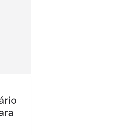
ário
para