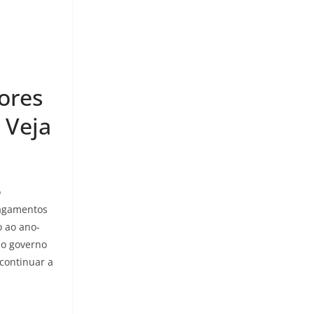
3
ores
 Veja
o
pagamentos
o ao ano-
lo governo
 continuar a