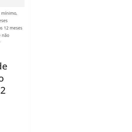
o mínimo,
eses
os 12 meses
e não
r
de
o
22