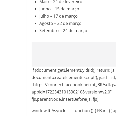
Maio – 24 de fevereiro
Junho – 15 de março
Julho – 17 de março
Agosto – 22 de março
Setembro – 24 de março
if (document.getElementById(id)) return; js 
document.createElement('script'); js.id = id; 
"https://connect.facebook.net/pt_BR/sdk.j
appId=1722343101330210&version=v2.0";
fjs.parentNode.insertBefore(js, fjs);
window.fbAsyncInit = function () { FB.init({ a