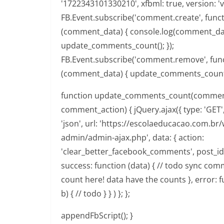
'1722343101330210', xfbml: true, version: 'v2
FB.Event.subscribe('comment.create', func
(comment_data) { console.log(comment_da
update_comments_count(); });
FB.Event.subscribe('comment.remove', fun
(comment_data) { update_comments_count()
function update_comments_count(commen
comment_action) { jQuery.ajax({ type: 'GET'
'json', url: 'https://escolaeducacao.com.br
admin/admin-ajax.php', data: { action:
'clear_better_facebook_comments', post_id: 
success: function (data) { // todo sync co
count here! data have the counts }, error: fu
b) { // todo } } ) }; };
appendFbScript(); }