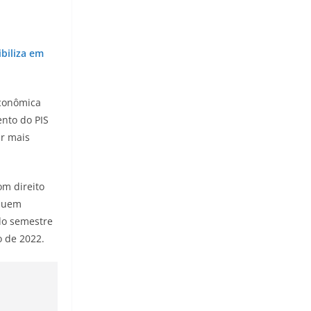
ibiliza em
Econômica
nto do PIS
ar mais
om direito
 quem
do semestre
o de 2022.