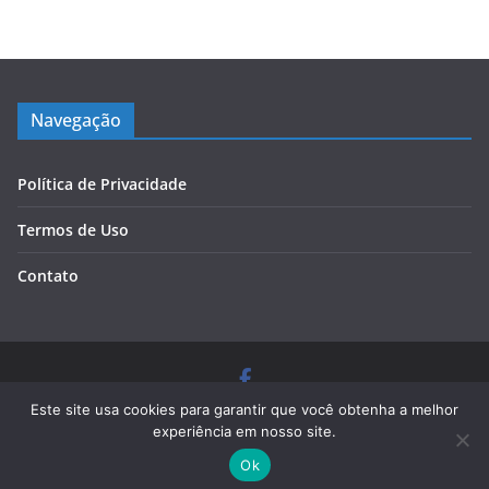
Navegação
Política de Privacidade
Termos de Uso
Contato
Copyright © 2026
Blog Cursos de Qualidade
. Todos os
Este site usa cookies para garantir que você obtenha a melhor
direitos reservados.
experiência em nosso site.
Tema:
ColorMag
por ThemeGrill. Powered by
WordPress
.
Ok