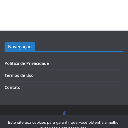
Navegação
Política de Privacidade
Termos de Uso
Contato
Copyright © 2026
Blog Cursos de Qualidade
. Todos os
Este site usa cookies para garantir que você obtenha a melhor
direitos reservados.