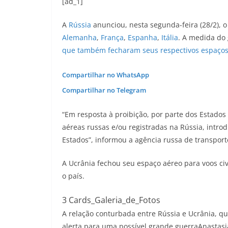
[ad_1]
A
Rússia
anunciou, nesta segunda-feira (28/2),
Alemanha
,
França
,
Espanha
,
Itália
. A medida do
que também fecharam seus respectivos espaços
Compartilhar no WhatsApp
Compartilhar no Telegram
“Em resposta à proibição, por parte dos Estado
aéreas russas e/ou registradas na Rússia, intr
Estados”, informou a agência russa de transpor
A Ucrânia fechou seu espaço aéreo para voos civ
o país.
3 Cards_Galeria_de_Fotos
A relação conturbada entre Rússia e Ucrânia, 
alerta para uma possível grande guerra
Anastasi