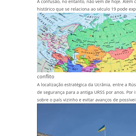
A confusão, no entanto, não vem de hoje. Além d
histórico que se relaciona ao século 19 pode expl
conflito
A localização estratégica da Ucrânia, entre a R
de segurança para a antiga URSS por anos. Por 
sobre o país vizinho e evitar avanços de possívei