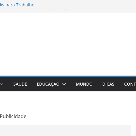
ks para Trabalho
os para Instagram Stories, Reels e
to Atualizado
nheça a Marca Queridinha de Produtos
res de Fotos e Vídeos: A Chave para a
e: A Comprehensive Review of the
ht Loss Pill
SAÚDE
EDUCAÇÃO
MUNDO
DICAS
CONT
Publicidade