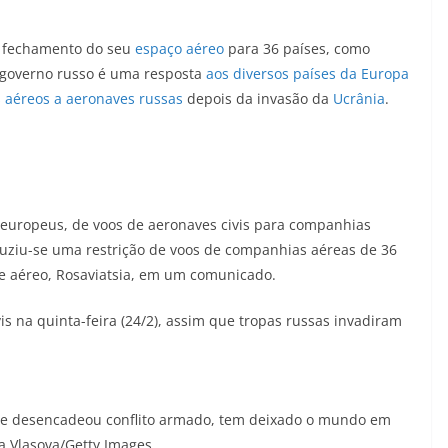
 o fechamento do seu
espaço aéreo
para 36 países, como
 governo russo é uma resposta
aos diversos países da Europa
 aéreos a aeronaves russas
depois da invasão da
Ucrânia
.
s europeus, de voos de aeronaves civis para companhias
oduziu-se uma restrição de voos de companhias aéreas de 36
te aéreo, Rosaviatsia, em um comunicado.
is na quinta-feira (24/2), assim que tropas russas invadiram
que desencadeou conflito armado, tem deixado o mundo em
a Vlasova/Getty Images