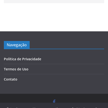
Navegação
Política de Privacidade
Termos de Uso
Contato
Copyright © 2026
Blog Cursos de Qualidade
. Todos os