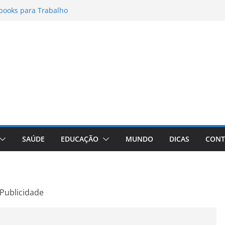
books para Trabalho
matos para Instagram Stories, Reels e
pleto Atualizado
 Conheça a Marca Queridinha de Produtos
os
itores de Fotos e Vídeos: A Chave para a
al
Vive: A Comprehensive Review of the
eight Loss Pill
SAÚDE
EDUCAÇÃO
MUNDO
DICAS
CONT
Publicidade