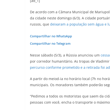
[ad_1]
De acordo com a Câmara Municipal de Mariupol
da cidade neste domingo (6/3). A cidade portuá
russos, que
deixaram a população sem água e l
Compartilhar no WhatsApp
Compartilhar no Telegram
Nesse sábado (5/3), a Rússia anunciou um
cessa
por corredor humanitário. As tropas de Vladimir
percurso conforme prometido e a retirada foi ad
A partir do meiod-ia no horário local (7h no horá
municipais. Os moradores também poderão segui
“Pedimos a todos os motoristas que saem da cida
pessoas com você, encha o transporte o máximo