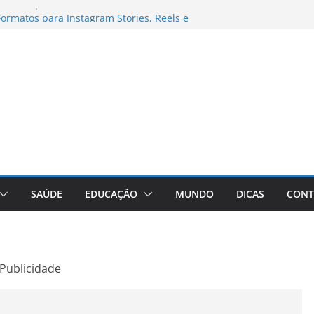
ebooks para Trabalho
ormatos para Instagram Stories, Reels e
ompleto Atualizado
: Conheça a Marca Queridinha de Produtos
fos
ditores de Fotos e Vídeos: A Chave para a
ual
aVive: A Comprehensive Review of the
 Weight Loss Pill
SAÚDE
EDUCAÇÃO
MUNDO
DICAS
CONT
Publicidade