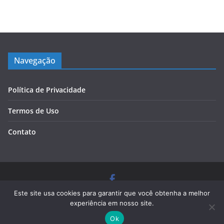
Navegação
Política de Privacidade
Termos de Uso
Contato
Copyright © 2026
Blog Cursos de Qualidade
. Todos os
Este site usa cookies para garantir que você obtenha a melhor
direitos reservados.
experiência em nosso site.
Tema:
ColorMag
por ThemeGrill. Powered by
WordPress
.
Ok