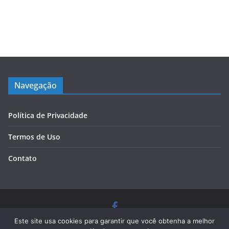
Navegação
Política de Privacidade
Termos de Uso
Contato
Copyright © 2026
Blog Cursos de Qualidade
. Todos os
Este site usa cookies para garantir que você obtenha a melhor