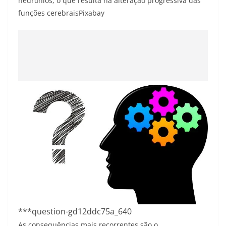
neurônios, o que resulta na alteração progressiva das
funções cerebrais
Pixabay
***question-gd12ddc75a_640
As consequências mais recorrentes são o