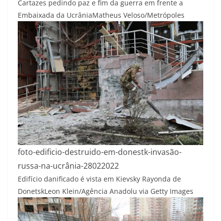
Cartazes pedindo paz e fim da guerra em frente a
Embaixada da Ucrânia
Matheus Veloso/Metrópoles
foto-edificio-destruido-em-donestk-invasão-
russa-na-ucrânia-28022022
Edifício danificado é vista em Kievsky Rayonda de
Donetsk
Leon Klein/Agência Anadolu via Getty Images