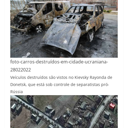
foto-carros-destruídos-em-cidade-ucraniana-
28022022
Veículos destruídos são vistos no Kievsky Rayonda de
Donetsk, que está sob controle de separatistas pró-
Rússia