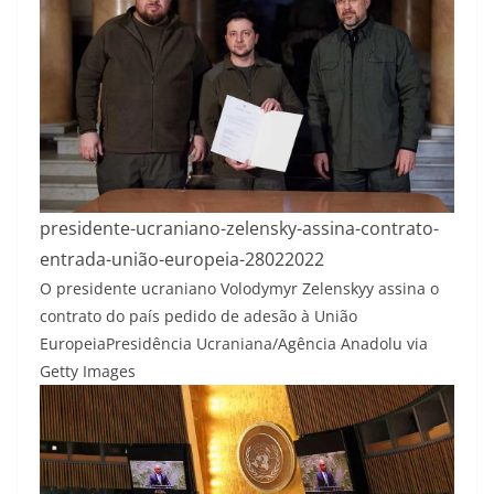
presidente-ucraniano-zelensky-assina-contrato-
entrada-união-europeia-28022022
O presidente ucraniano Volodymyr Zelenskyy assina o
contrato do país pedido de adesão à União
Europeia
Presidência Ucraniana/Agência Anadolu via
Getty Images