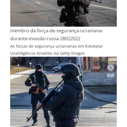
membro-da-força-de-segurança-ucraniana-
durante-invasão-russa-28022022
As forças de segurança ucranianas em Kiev
Aytac
Unal/Agência Anadolu via Getty Images